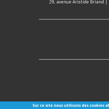
29, avenue Aristide Briand |
Honoraires
-
Mentions l
Sur ce site nous utilisons des cookies 